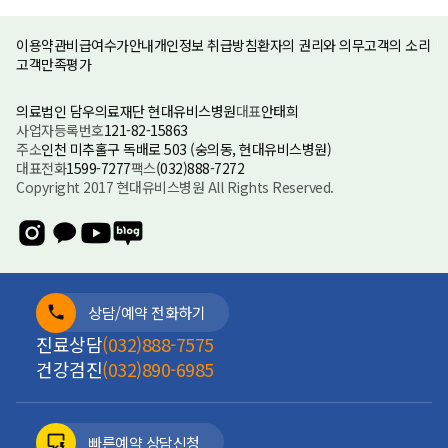
이용약관
비급여수가안내
개인정보 취급방침
환자의 권리와 의무
고객의 소리
고객만족평가
의료법인 담우의료재단 현대유비스병원
대표
안태희
사업자등록번호
121-82-15863
주소
인천 미추홀구 독배로 503 (숭의동, 현대유비스병원)
대표전화
1599-7277
팩스
(032)888-7272
Copyright 2017 현대유비스병원 All Rights Reserved.
상담/예약 전화하기
진료상담
(032)888-7575
건강검진
(032)890-6985
빠른예약 상담신청