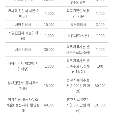
인)-퇴원후
병사용 진단서 사본(1
입퇴원확인서(본
1,000
1,000
매당)
인) 사본
사망진단서
10,000
통원확인서
3,000
사망진단서 사본(1매
1,000
초진차트(사본)
1,000
당)
의무기록사본 발
사체검안서
30,000
1,000
급수수료(1~5장)
의무기록사본 발
사체검안서 재발행 시
1,000
급수수료 (6장부
100
(1매당)
터 1장당)
향후치료비추정
장애진단서 (동사무소
15,000
서(1,000만원 미
50,000
제출)
만)
장애진단서(동사무소
향후치료비추정
제출)-정신지체, 발달장
40,000
서(1,000만원 이
100,000
애
상)