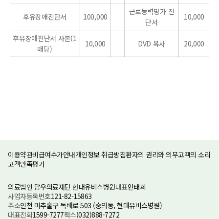
근로능력평가 진
후유장애진단서
100,000
10,000
단서
후유장애진단서 사본(1
10,000
DVD 복사
20,000
매당)
이용약관
비급여수가안내
개인정보 취급방침
환자의 권리와 의무
고객의 소리
고객만족평가
의료법인 담우의료재단 현대유비스병원
대표
안태희
사업자등록번호
121-82-15863
주소
인천 미추홀구 독배로 503 (숭의동, 현대유비스병원)
대표전화
1599-7277
팩스
(032)888-7272