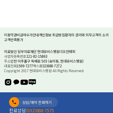
이용약관
비급여수가안내
개인정보 취급방침
환자의 권리와 의무
고객의 소리
고객만족평가
의료법인 담우의료재단 현대유비스병원
대표
안태희
사업자등록번호
121-82-15863
주소
인천 미추홀구 독배로 503 (숭의동, 현대유비스병원)
대표전화
1599-7277
팩스
(032)888-7272
Copyright 2017 현대유비스병원 All Rights Reserved.
상담/예약 전화하기
진료상담
(032)888-7575