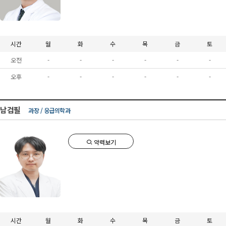
시간
월
화
수
목
금
토
오전
-
-
-
-
-
-
오후
-
-
-
-
-
-
남검필
과장 / 응급의학과
약력보기
시간
월
화
수
목
금
토