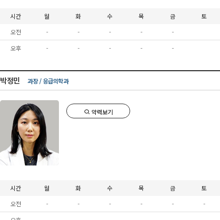
시간
월
화
수
목
금
토
오전
-
-
-
-
-
오후
-
-
-
-
-
박정민
과장 / 응급의학과
약력보기
시간
월
화
수
목
금
토
오전
-
-
-
-
-
-
오후
-
-
-
-
-
-