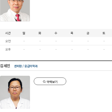
시간
월
화
수
목
금
토
오전
-
-
-
-
-
-
오후
-
-
-
-
-
-
김세진
센터장 / 응급의학과
약력보기