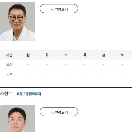
약력보기
시간
월
화
수
목
금
토
오전
-
-
-
-
-
-
오후
-
-
-
-
-
-
조현우
과장 / 응급의학과
약력보기