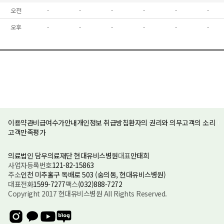
오전
-
-
-
-
-
-
오후
-
-
-
-
-
-
이용약관
비급여수가안내
개인정보 취급방침
환자의 권리와 의무
고객의 소리
고객만족평가
의료법인 담우의료재단 현대유비스병원
대표
안태희
사업자등록번호
121-82-15863
주소
인천 미추홀구 독배로 503 (숭의동, 현대유비스병원)
대표전화
1599-7277
팩스
(032)888-7272
Copyright 2017 현대유비스병원 All Rights Reserved.