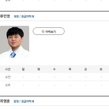
류민영
과장 / 응급의학과
약력보기
시간
월
화
수
목
금
토
오전
-
-
-
-
-
-
오후
-
-
-
-
-
-
최명훈
원장 / 응급의학과